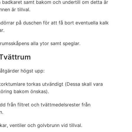
a badkaret samt bakom och undertill om detta är
nen är tillval.
dörrar på duschen för att få bort eventuella kalk
ar.
rumsskåpens alla ytor samt speglar.
 Tvättrum
åtgärder högst upp:
orktumlare torkas utvändigt (Dessa skall vara
öring bakom önskas).
udd från filtret och tvättmedelsrester från
n.
r, ventiler och golvbrunn vid tillval.