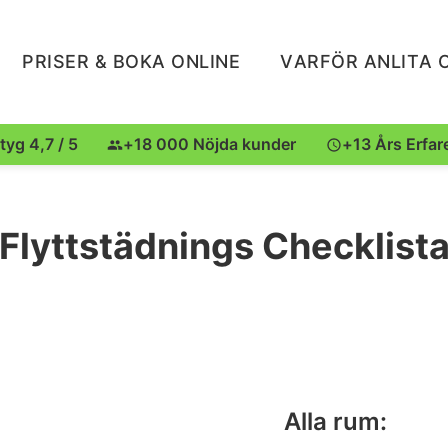
PRISER & BOKA ONLINE
VARFÖR ANLITA 
tyg 4,7 / 5
+18 000 Nöjda kunder
+13 Års Erfar
Flyttstädnings Checklist
Alla rum: