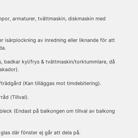
mpor, armaturer, tvättmaskin, diskmaskin med
r isärplockning av inredning eller liknande för att
da.
is, badkar kyl/frys & tvättmaskin/torktummlare, då
a skador).
trädgård (Kan tilläggas mot timdebitering).
åd (Tillval).
bleck (Endast på balkongen om tillval av balkong
glas där fönster ej går att dela på.