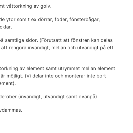
 våttorkning av golv.
e ytor som t ex dörrar, foder, fönsterbågar,
cklar.
å samtliga sidor. (Förutsatt att fönstren kan delas
att rengöra invändigt, mellan och utvändigt på ett
orkning av element samt utrymmet mellan element
r möjligt. (Vi delar inte och monterar inte bort
lement).
erober (invändigt, utvändigt samt ovanpå).
avdammas.