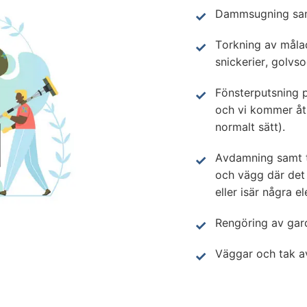
Dammsugning samt
Torkning av målad
snickerier, golvso
Fönsterputsning p
och vi kommer åt 
normalt sätt).
Avdamning samt t
och vägg där det ä
eller isär några e
Rengöring av gard
Väggar och tak 