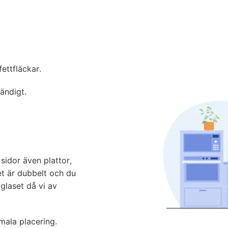
ettfläckar.
ändigt.
 sidor även plattor,
et är dubbelt och du
 glaset då vi av
mala placering.