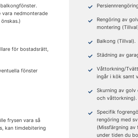
Persiennrengöring
a balkongfönster.
te vara nedmonterade
Rengöring av golv
 önskas.)
montering (Tillval
Balkong (Tillval).
ällare för bostadsrätt,
Städning av garage
Våttorkning/Tvät
entuella fönster
ingår i kök samt 
Skurning av golv
och våttorkning).
Specifik fogrengö
rengöring med sva
lle frysen vara så
(Missfärgning av 
as, kan timdebitering
under tiden du bo