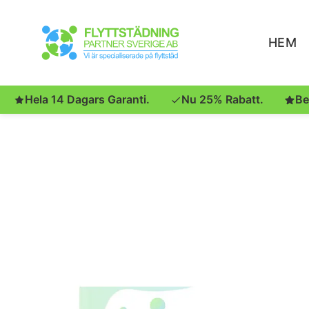
HEM
Hela 14 Dagars Garanti.
Nu 25% Rabatt.
Be