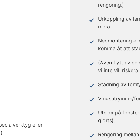
rengöring.)
Urkoppling av la
mera.
Nedmontering elle
komma åt att stä
(Även flytt av sp
vi inte vill risker
Städning av tomt/
Vindsutrymme/förr
Utsida på fönster
gjorts).
ecialverktyg eller
.)
Rengöring mellan 