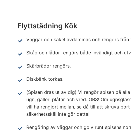
Flyttstädning Kök
Väggar och kakel avdammas och rengörs från f
Skåp och lådor rengörs både invändigt och utv
Skärbrädor rengörs.
Diskbänk torkas.
(Spisen dras ut av dig) Vi rengör spisen på alla
ugn, galler, plåtar och vred. OBS! Om ugnsglas
vill ha rengjort mellan, se då till att skruva bort
säkerhetsskäl inte gör detta!
Rengöring av väggar och golv runt spisens nor