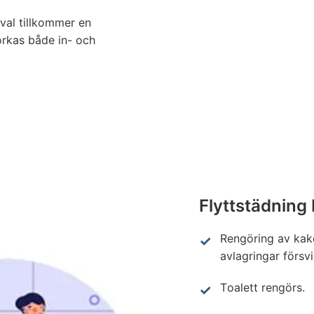
lval tillkommer en
orkas både in- och
Flyttstädning
Rengöring av kake
avlagringar försvi
Toalett rengörs.