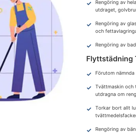
Rengöring av hel
utdraget, golvbrun
Rengöring av glas
och fettavlagring
Rengöring av bad
Flyttstädning
Förutom nämnda 
Tvättmaskin och t
utdragna om reng
Torkar bort allt l
tvättmedelsfacke
Rengöring av bänka