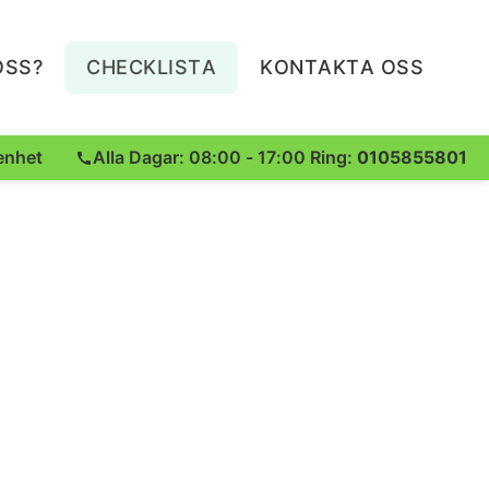
OSS?
CHECKLISTA
KONTAKTA OSS
enhet
Alla Dagar: 08:00 - 17:00 Ring:
0105855801
a