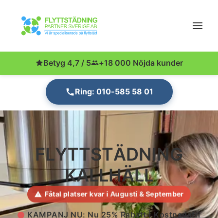
Betyg 4,7 / 5
+18 000 Nöjda kunder
Ring: 010-585 58 01
FLYTTSTÄDNING
KALLHÄLL
Fåtal platser kvar i Augusti & September
KAMPANJ NU: Nu 25% Rabatt | Kostnadsfri