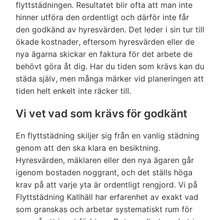
specialverktyg eller maskin för möbel/matt
(Även flytt av spis, badkar kyl/frys &
flyttstädningen. Resultatet blir ofta att man inte
rengöring eller liknande.)
tvättmaskin/torktummlare, då vi inte vill
hinner utföra den ordentligt och därför inte får
riskera skador).
den godkänd av hyresvärden. Det leder i sin tur till
Vattenlås / Golvbrunnar
ökade kostnader, eftersom hyresvärden eller de
Städning av tomt/trädgård
✔
nya ägarna skickar en faktura för det arbete de
(Kan tilläggas mot timdebitering).
Vattenlåset öppnas och rengörs invändigt.
✔
behövt göra åt dig. Har du tiden som krävs kan du
Vindsutrymme/förråd (Tillval).
✔
städa själv, men många märker vid planeringen att
(Obs! Vi monterar ej isär rör eller liknande för
✔
tiden helt enkelt inte räcker till.
invändig rengöring, djupare rengöring utförs
Utsida på fönsterbleck
✔
av spolfirma.)
(Endast på balkongen om tillval av balkong
Vi vet vad som krävs för godkänt
gjorts).
En flyttstädning skiljer sig från en vanlig städning
Rengöring mellan glas där fönster ej går att
✔
genom att den ska klara en besiktning.
dela på.
Hyresvärden, mäklaren eller den nya ägaren går
Rengöring av trasiga fönster.
igenom bostaden noggrant, och det ställs höga
✔
krav på att varje yta är ordentligt rengjord. Vi på
Bortforsling av skräp eller lösa föremål som
✔
Flyttstädning Kallhäll har erfarenhet av exakt vad
ska kastas.
som granskas och arbetar systematiskt rum för