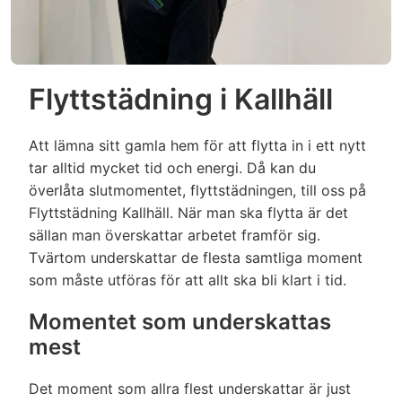
avfrostning inte hinner färdigställas, kan
avfläckning av väggar ingår i kök samt
timdebitering läggas till för färdigställande av
väggar i badrum ingår).
avfrostning)
Skurning av golv då de är väldigt smutsiga
✔
(utöver dammsugning och våttorkning).
Kamin / Öppen spis
Flyttstädning i Kallhäll
Specifik fogrengöring mellan kakel.
✔
Dammsugning av aska.
✔
Normal avtorkning/enklare rengöring med
Att lämna sitt gamla hem för att flytta in i ett nytt
svamp ingår för att få bort tvålrester m.m.
tar alltid mycket tid och energi. Då kan du
In & utvändig våttorkning.
✔
(Missfärgning av fogar kan ha uppstått om
överlåta slutmomentet, flyttstädningen, till oss på
detta inte underhållits under tiden du bott i
Glas i luckan rengörs.
✔
Flyttstädning Kallhäll. När man ska flytta är det
bostaden, detta går inte bort vid normal
sällan man överskattar arbetet framför sig.
rengöring.)
Tvärtom underskattar de flesta samtliga moment
Möbler
som måste utföras för att allt ska bli klart i tid.
Urkoppling av lampor, armaturer,
✔
Dammsugning av soffa/säng.
✔
tvättmaskin, diskmaskin med mera.
Momentet som underskattas
Dammtorkning.
Nedmontering eller isärplockning av
✔
mest
✔
inredning eller liknande för att komma åt att
(Obs! Vi tillhandahåller ej några
✔
städa.
Det moment som allra flest underskattar är just