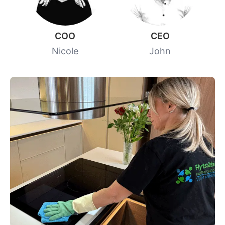
COO
CEO
Nicole
John