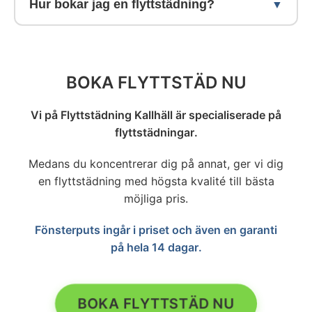
Hur bokar jag en flyttstädning?
Skatteverket.
inom rimlig tid.
hyresgästen eller köparen. Om något inte
skulle vara perfekt kommer vi tillbaka och
Boka enkelt online via formuläret på vår
åtgärdar det kostnadsfritt. Din
prissida. Du väljer datum, anger din
tillfredsställelse är vår högsta prioritet.
bostads storlek och får ett fast pris direkt.
BOKA FLYTTSTÄD NU
Hela bokningen tar under 5 minuter.
Vi på Flyttstädning Kallhäll är specialiserade på
flyttstädningar.
Medans du koncentrerar dig på annat, ger vi dig
en flyttstädning med högsta kvalité till bästa
möjliga pris.
Fönsterputs ingår i priset och även en garanti
på hela 14 dagar.
BOKA FLYTTSTÄD NU