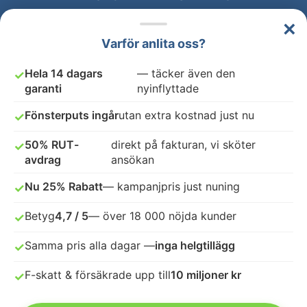
×
Varför anlita oss?
Hela 14 dagars
— täcker även den
✓
garanti
nyinflyttade
Fönsterputs ingår
utan extra kostnad just nu
✓
50% RUT-
direkt på fakturan, vi sköter
✓
avdrag
ansökan
Nu 25% Rabatt
— kampanjpris just nuning
✓
Betyg
4,7 / 5
— över 18 000 nöjda kunder
✓
Samma pris alla dagar —
inga helgtillägg
✓
F-skatt & försäkrade upp till
10 miljoner kr
✓